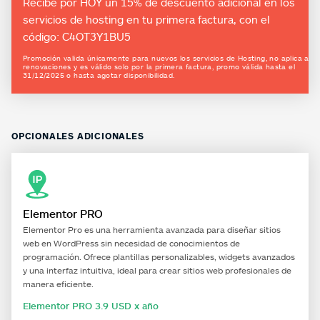
Recibe por HOY un 15% de descuento adicional en los
servicios de hosting en tu primera factura, con el
código: C4OT3Y1BU5
Promoción valida únicamente para nuevos los servicios de Hosting, no aplica a
renovaciones y es válido solo por la primera factura, promo válida hasta el
31/12/2025 o hasta agotar disponibilidad.
OPCIONALES ADICIONALES
Elementor PRO
Elementor Pro es una herramienta avanzada para diseñar sitios
web en WordPress sin necesidad de conocimientos de
programación. Ofrece plantillas personalizables, widgets avanzados
y una interfaz intuitiva, ideal para crear sitios web profesionales de
manera eficiente.
Elementor PRO 3.9 USD x año