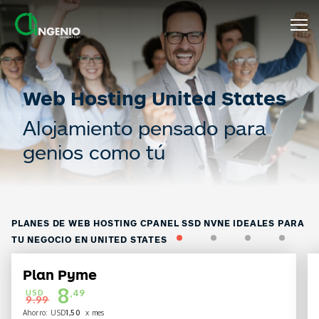
Web Hosting United States
Alojamiento pensado para
genios como tú
PLANES DE WEB HOSTING CPANEL SSD NVNE IDEALES PARA
1
2
3
4
TU NEGOCIO EN UNITED STATES
Plan Pyme
8
USD
,49
9.99
Ahorro: USD
1,50
x mes