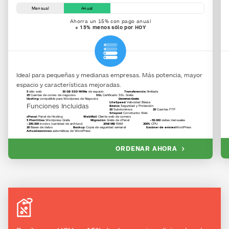
Mensual
Anual
Ahorra un 15% con pago anual
+ 15% menos sólo por HOY
Ideal para pequeñas y medianas empresas. Más potencia, mayor
espacio y características mejoradas.
5
sitio web
30 GB SSD NVMe
de espacio
Transferencia
Ilimitada
25
Cuentas de correo de negocios
SSL
Certificado SSL Gratis
Hosting
compatible para Wordpress de Negocios
Dominio Gratis
LiteSpeed
Velocidad Básica
Funciones Incluidas
Básica
Seguridad y Protección
20
Subdominios
20
Cuentas FTP
Sitepad
Constructor Web
cPanel
Panel de Hosting
WebMail
Cliente web de correos
5 Plantillas
Wordpress Gratis
Migración
Gratis de cPanel
~50.000
visitas mensuales
~250.000
inodos (cantidad de archivos)
2048 MB
RAM
200%
CPU
20
Bases de datos
Backup
Copia de seguridad semanal
Escáner de errores
WordPress
Actualizaciones
automáticas de WordPress
ORDENAR AHORA
